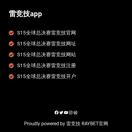
雷竞技app
S15全球总决赛雷竞技官网
S15全球总决赛雷竞技网址
S15全球总决赛雷竞技网站
S15全球总决赛雷竞技注册
S15全球总决赛雷竞技开户
Facebook
Twitter
YouTube
Instagram
WordPress
Proudly powered by 雷竞技 RAYBET官网