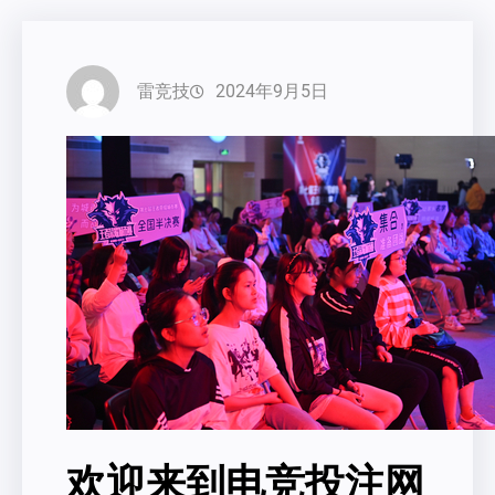
雷竞技
2024年9月5日
欢迎来到电竞投注网