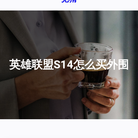
英雄联盟S14怎么买外围