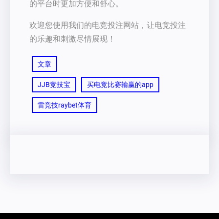
的平台时更加方便和舒心。
欢迎您使用我们的电竞投注网站，让电竞投注
的乐趣和刺激尽情展现！
文章
JJB竞技宝
买电竞比赛输赢的app
雷竞技raybet体育