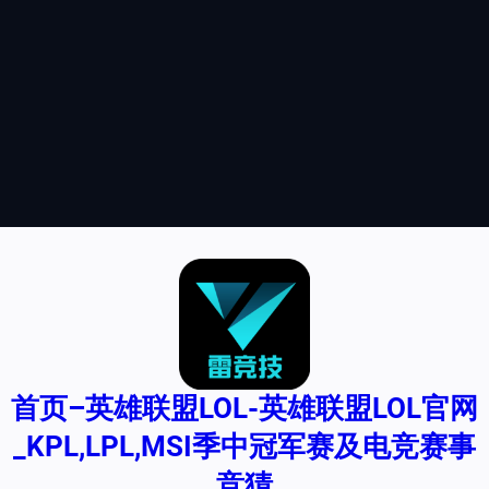
首页–英雄联盟LOL-英雄联盟LOL官网
_KPL,LPL,MSI季中冠军赛及电竞赛事
竞猜