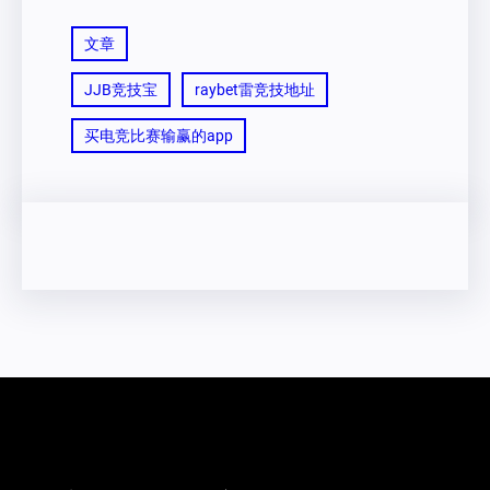
文章
JJB竞技宝
raybet雷竞技地址
买电竞比赛输赢的app