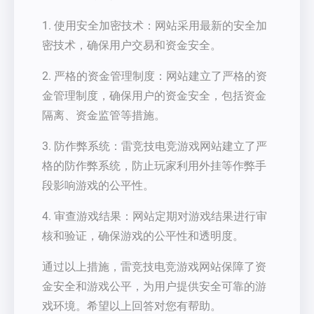
1. 使用安全加密技术：网站采用最新的安全加
密技术，确保用户交易和资金安全。
2. 严格的资金管理制度：网站建立了严格的资
金管理制度，确保用户的资金安全，包括资金
隔离、资金监管等措施。
3. 防作弊系统：雷竞技电竞游戏网站建立了严
格的防作弊系统，防止玩家利用外挂等作弊手
段影响游戏的公平性。
4. 审查游戏结果：网站定期对游戏结果进行审
核和验证，确保游戏的公平性和透明度。
通过以上措施，雷竞技电竞游戏网站保障了资
金安全和游戏公平，为用户提供安全可靠的游
戏环境。希望以上回答对您有帮助。