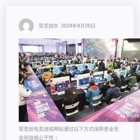
雷竞技
2024年8月20日
雷竞技电竞游戏网站通过以下方式保障资金安
全和游戏公平性：