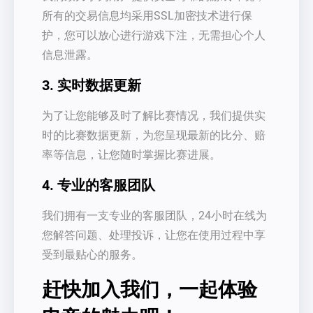
所有的交易信息均采用SSL加密技术进行保
护，您可以放心进行游戏下注，无需担心个人
信息泄露。
3. 实时数据更新
为了让您能够及时了解比赛情况，我们提供实
时的比赛数据更新，为您呈现最新的比分、赔
率等信息，让您随时掌握比赛进展。
4. 专业的客服团队
我们拥有一支专业的客服团队，24小时在线为
您解答问题、处理投诉，让您在使用过程中享
受到最贴心的服务。
赶快加入我们，一起体验