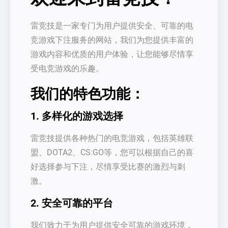
雷竞技是一家专门为用户提供安全、可靠的电
竞游戏下注服务的网站，我们为您提供丰富的
游戏内容和优质的用户体验，让您能够尽情享
受电竞游戏的乐趣。
我们的特色功能：
1. 多样化的游戏选择
雷竞技提供各种热门的电竞游戏，包括英雄联
盟、DOTA2、CS:GO等，您可以根据自己的喜
好选择参与下注，尽情享受比赛的激烈与刺
激。
2. 安全可靠的平台
我们致力于为用户提供安全可靠的游戏环境，