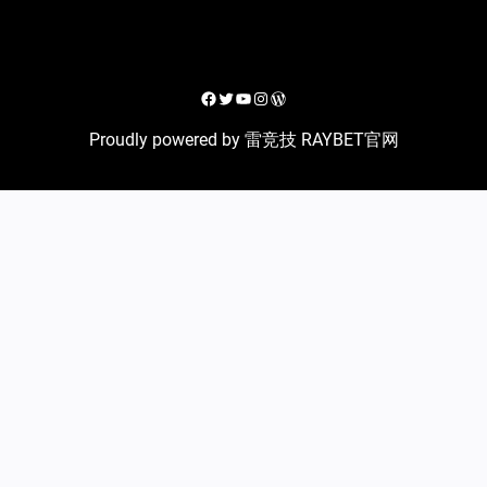
Facebook
Twitter
YouTube
Instagram
WordPress
Proudly powered by 雷竞技 RAYBET官网