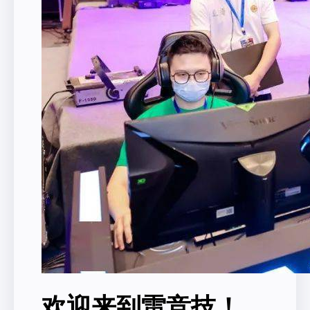
欢迎来到雷竞技！