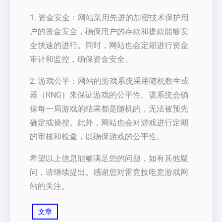
1. 资金安全：网站采用先进的加密技术保护用
户的资金安全，确保用户的存款和提款能够安
全快速的进行。同时，网站也会定期进行资金
审计和监控，确保资金安全。
2. 游戏公平：网站的游戏系统采用随机数生成
器（RNG）来保证游戏的公平性。该系统会确
保每一局游戏的结果都是随机的，无法被预先
确定或操控。此外，网站也会对游戏进行定期
的审核和检查，以确保游戏的公平性。
希望以上信息能够满足您的问题，如有其他疑
问，请继续提出。感谢您对雷竞技电竞游戏网
站的关注。
文章