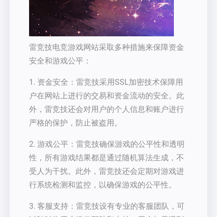
雷竞技电竞游戏网站采取多种措施来保障资金
安全和游戏公平：
1. 资金安全：雷竞技采用SSL加密技术保障用
户在网站上进行的交易和资金流动的安全。此
外，雷竞技还会对用户的个人信息和账户进行
严格的保护，防止被盗用。
2. 游戏公平：雷竞技确保游戏的公平性和透明
性，所有游戏结果都是通过随机算法生成，不
受人为干扰。此外，雷竞技还会定期对游戏进
行系统检测和监控，以确保游戏的公平性。
3. 客服支持：雷竞技设有专业的客服团队，可