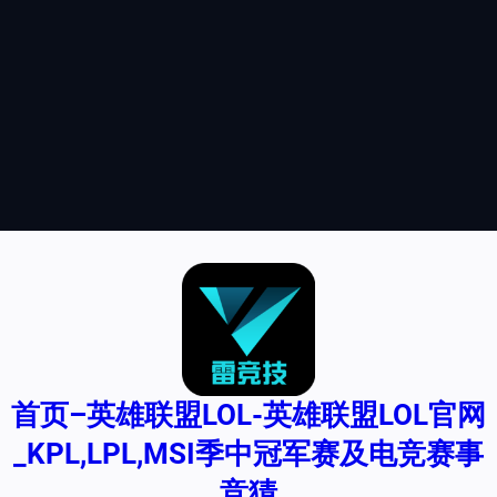
首页–英雄联盟LOL-英雄联盟LOL官网
_KPL,LPL,MSI季中冠军赛及电竞赛事
竞猜