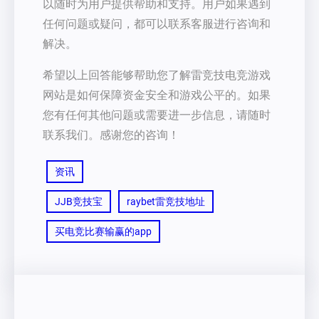
以随时为用户提供帮助和支持。用户如果遇到
任何问题或疑问，都可以联系客服进行咨询和
解决。
希望以上回答能够帮助您了解雷竞技电竞游戏
网站是如何保障资金安全和游戏公平的。如果
您有任何其他问题或需要进一步信息，请随时
联系我们。感谢您的咨询！
资讯
JJB竞技宝
raybet雷竞技地址
买电竞比赛输赢的app