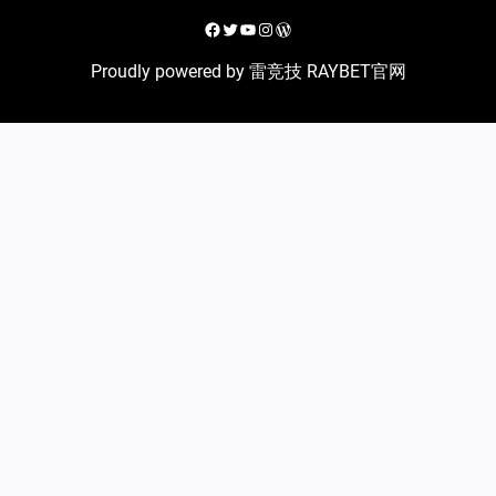
Facebook
Twitter
YouTube
Instagram
WordPress
Proudly powered by 雷竞技 RAYBET官网