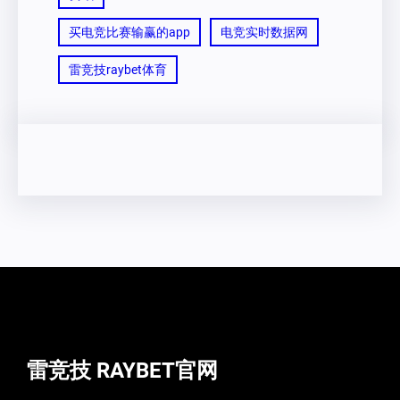
买电竞比赛输赢的app
电竞实时数据网
雷竞技raybet体育
雷竞技 RAYBET官网