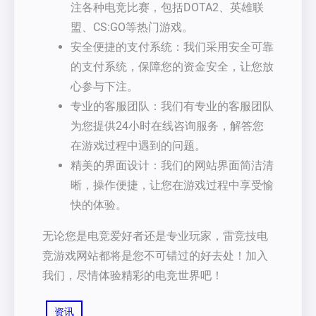
注各种电竞比赛，包括DOTA2、英雄联
盟、CS:GO等热门游戏。
安全便捷的支付系统：我们采用安全可靠
的支付系统，保障您的资金安全，让您放
心参与下注。
专业的客服团队：我们有专业的客服团队
为您提供24小时在线咨询服务，解答您
在游戏过程中遇到的问题。
精美的界面设计：我们的网站界面简洁清
晰，操作便捷，让您在游戏过程中享受愉
快的体验。
无论您是电竞爱好者还是专业玩家，雷竞技电
竞游戏网站都将是您不可错过的好去处！加入
我们，尽情体验精彩的电竞世界吧！
资讯