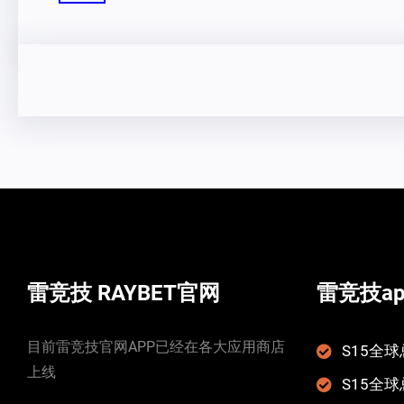
雷竞技 RAYBET官网
雷竞技ap
目前雷竞技官网APP已经在各大应用商店
S15全
上线
S15全