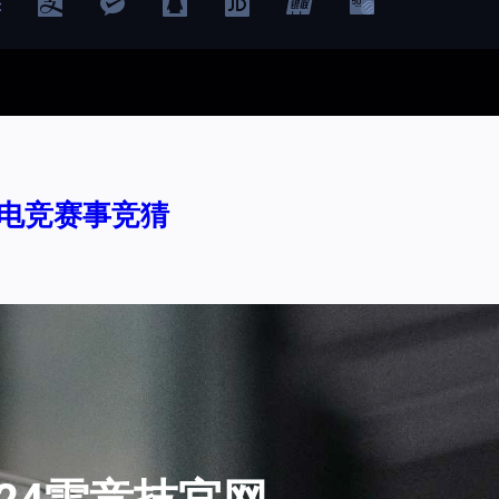
赛及电竞赛事竞猜