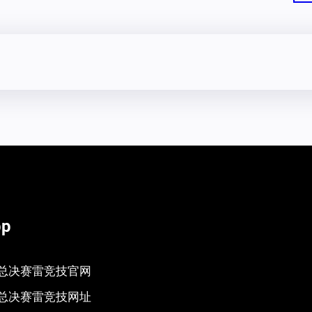
p
球总决赛雷竞技官网
球总决赛雷竞技网址