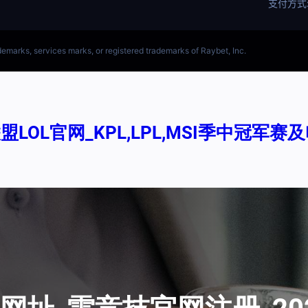
盟LOL官网_KPL,LPL,MSI季中冠军