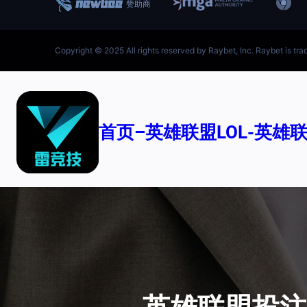
跳
至
内
首页–英雄联盟LOL-英雄联
容