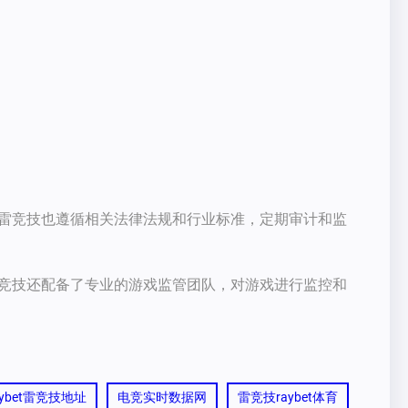
，雷竞技也遵循相关法律法规和行业标准，定期审计和监
雷竞技还配备了专业的游戏监管团队，对游戏进行监控和
aybet雷竞技地址
电竞实时数据网
雷竞技raybet体育