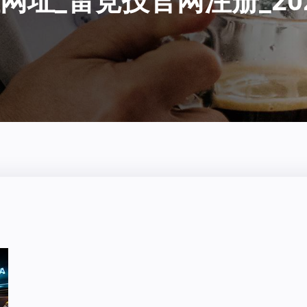
网址_雷竞技官网注册_20