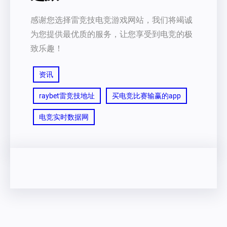
感谢您选择雷竞技电竞游戏网站，我们将竭诚
为您提供最优质的服务，让您享受到电竞的极
致乐趣！
资讯
raybet雷竞技地址
买电竞比赛输赢的app
电竞实时数据网