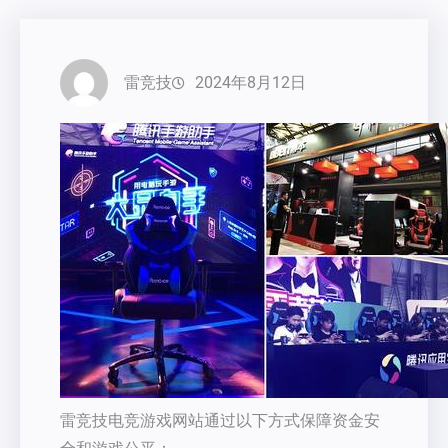
雷竞技
2024年8月12日
雷竞技电竞游戏网站通过以下方式保障资金安