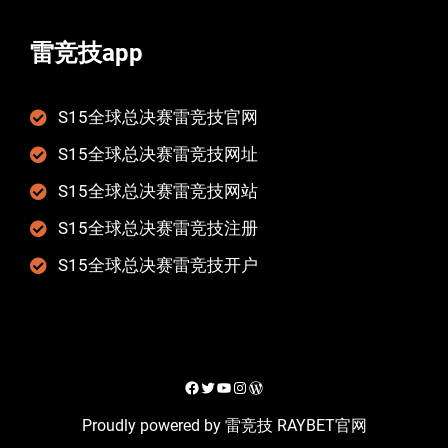
雷竞技app
S15全球总决赛雷竞技官网
S15全球总决赛雷竞技网址
S15全球总决赛雷竞技网站
S15全球总决赛雷竞技注册
S15全球总决赛雷竞技开户
Facebook
Twitter
YouTube
Instagram
WordPress
Proudly powered by 雷竞技 RAYBET官网