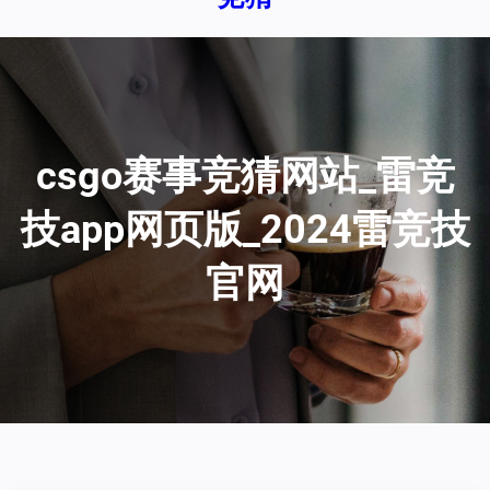
csgo赛事竞猜网站_雷竞
技app网页版_2024雷竞技
官网