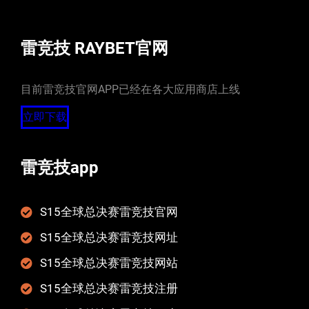
雷竞技 RAYBET官网
目前雷竞技官网APP已经在各大应用商店上线
立即下载
雷竞技app
S15全球总决赛雷竞技官网
S15全球总决赛雷竞技网址
S15全球总决赛雷竞技网站
S15全球总决赛雷竞技注册