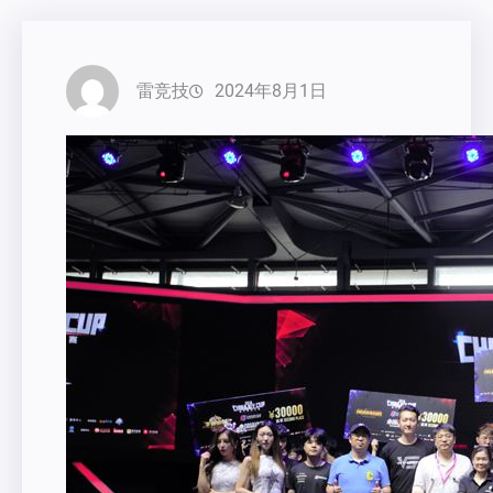
雷竞技
2024年8月1日