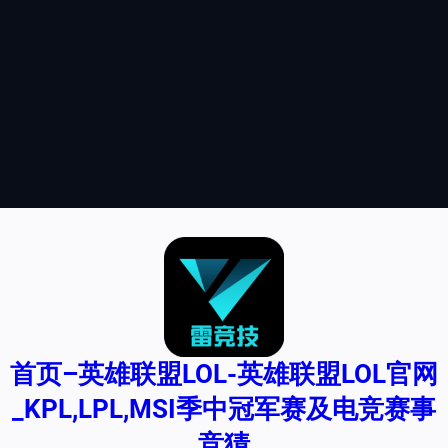
首页–英雄联盟LOL-英雄联盟LOL官网
_KPL,LPL,MSI季中冠军赛及电竞赛事
竞猜