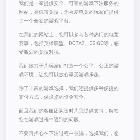
我们是一家提供安全、可靠的游戏下注服务的
网站，类似雷竞技，为喜爱电竞的玩家们提供
了一个全新的游戏平台。
在我们的网站上，您可以参与各种热门的电竞
赛事，包括英雄联盟、DOTA2、CS:GO等，感
受激烈的竞技对抗。
我们致力于为玩家们打造一个公平、公正的游
戏环境，让您可以放心享受游戏乐趣。
除了丰富的游戏选择，我们还提供多种便捷的
支付方式，保障您的资金安全。
而且我们的客服团队随时为您提供支持，解答
您在游戏过程中遇到的问题。
不要再担心在下注过程中被骗，选择我们，您