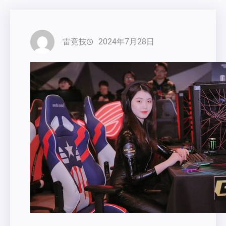
雷竞技
2024年7月28日