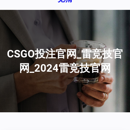
CSGO投注官网_雷竞技官
网_2024雷竞技官网