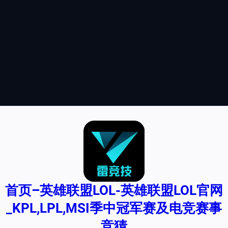
首页–英雄联盟LOL-英雄联盟LOL官网
_KPL,LPL,MSI季中冠军赛及电竞赛事
竞猜