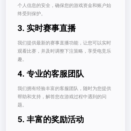
个人信息的安全，确保您的游戏资金和账户始
终受到保护。
3. 实时赛事直播
我们提供最新的赛事直播功能，让您可以实时
观看比赛，并及时调整下注策略，享受电竞乐
趣。
4. 专业的客服团队
我们拥有经验丰富的客服团队，随时为您提供
帮助和支持，解答您在游戏过程中遇到的问
题。
5. 丰富的奖励活动