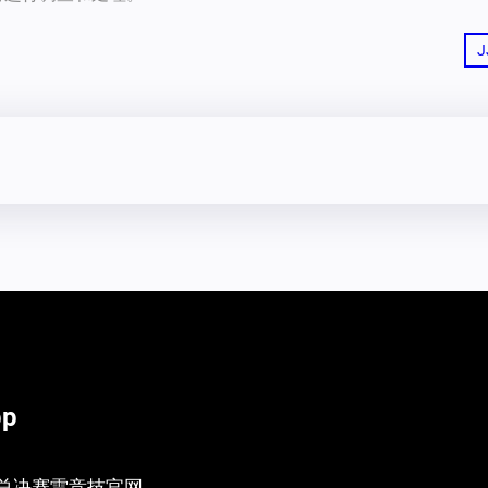
p
球总决赛雷竞技官网