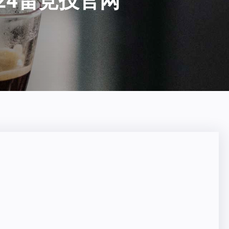
024雷竞技官网