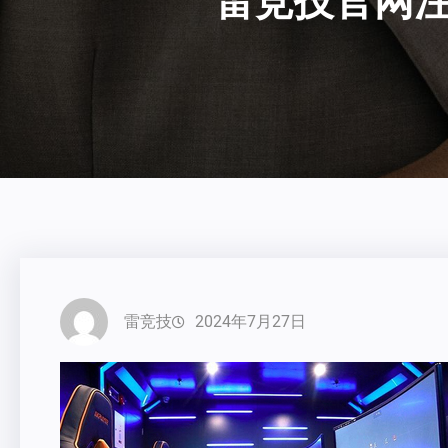
雷竞技官网注册
雷竞技
2024年7月27日