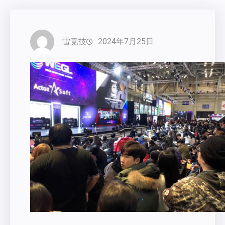
雷竞技
2024年7月25日