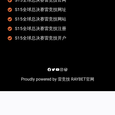
S15全球总决赛雷竞技网址
S15全球总决赛雷竞技网站
S15全球总决赛雷竞技注册
S15全球总决赛雷竞技开户
Facebook
Twitter
YouTube
Instagram
WordPress
Proudly powered by 雷竞技 RAYBET官网