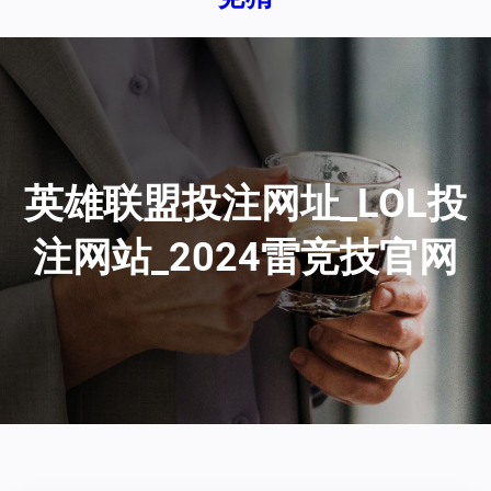
英雄联盟投注网址_LOL投
注网站_2024雷竞技官网