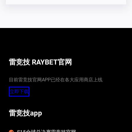
雷竞技 RAYBET官网
目前雷竞技官网APP已经在各大应用商店上线
立即下载
雷竞技app
S15全球总决赛雷竞技官网