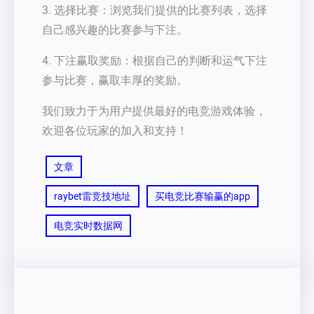
3. 选择比赛：浏览我们提供的比赛列表，选择
自己感兴趣的比赛参与下注。
4. 下注赢取奖励：根据自己的判断和运气下注
参与比赛，赢取丰厚的奖励。
我们致力于为用户提供最好的电竞游戏体验，
欢迎各位玩家的加入和支持！
文章
raybet雷竞技地址
买电竞比赛输赢的app
电竞实时数据网