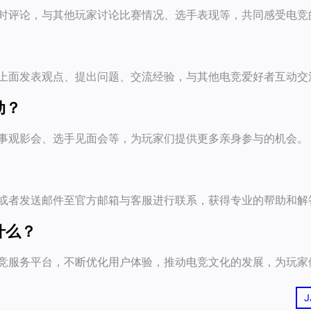
时评论，与其他玩家讨论比赛情况、选手表现等，共同感受电竞
上面发表观点、提出问题、交流经验，与其他电竞爱好者互动交
动？
事观影会、选手见面会等，为玩家们提供更多亲身参与的机会。
或者发送邮件至官方邮箱与客服进行联系，获得专业的帮助和解
什么？
竞服务平台，不断优化用户体验，推动电竞文化的发展，为玩家