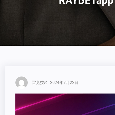
RAYBETa
雷竞技
2024年7月22日