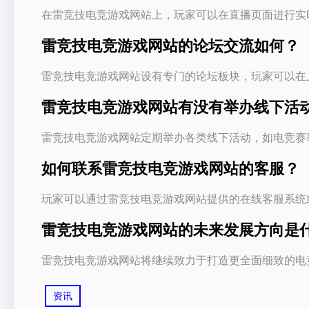
在雷竞技电竞游戏网站上，玩家可以在直播页面进行实
雷竞技电竞游戏网站的论坛交流如何？
雷竞技电竞游戏网站设有专门的论坛板块，玩家可以在
雷竞技电竞游戏网站有没有举办线下活
雷竞技电竞游戏网站定期举办各类线下活动，如电竞赛
如何联系雷竞技电竞游戏网站的客服？
玩家可以通过雷竞技电竞游戏网站提供的在线客服系统
雷竞技电竞游戏网站的未来发展方向是
雷竞技电竞游戏网站将继续致力于打造更全面细致的电
资讯