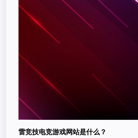
雷竞技电竞游戏网站是什么？