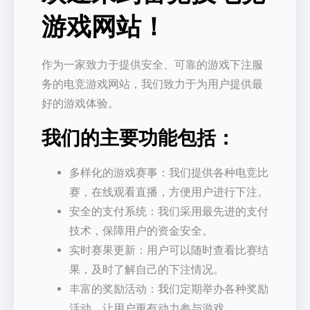
游戏网站！
作为一家致力于提供安全、可靠的游戏下注服
务的电竞游戏网站，我们致力于为用户提供最
好的游戏体验。
我们的主要功能包括：
多样化的游戏赛事：我们提供各种电竞比
赛，在线观看直播，方便用户进行下注。
安全的支付系统：我们采用最先进的支付
技术，保障用户的资金安全。
实时赛果更新：用户可以随时查看比赛结
果，及时了解自己的下注情况。
丰富的奖励活动：我们定期举办各种奖励
活动，让用户更有动力参与游戏。