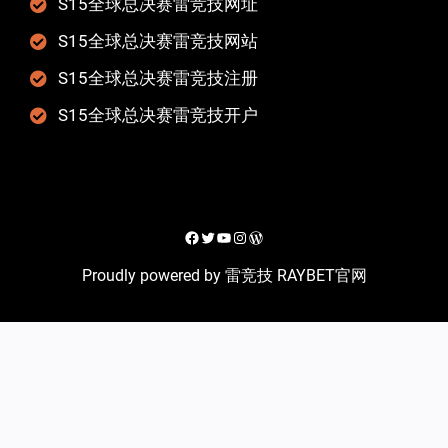
S15全球总决赛雷竞技网址
S15全球总决赛雷竞技网站
S15全球总决赛雷竞技注册
S15全球总决赛雷竞技开户
Facebook
Twitter
YouTube
Instagram
WordPress
Proudly powered by 雷竞技 RAYBET官网