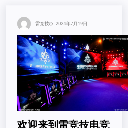
雷竞技
2024年7月19日
欢迎来到雷竞技电竞