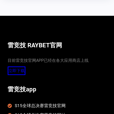
雷竞技 RAYBET官网
目前雷竞技官网APP已经在各大应用商店上线
立即下载
雷竞技app
S15全球总决赛雷竞技官网