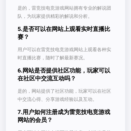
是的，雷竞技电竞游戏网站拥有专业的解说团
队，为玩家提供精彩的解说和分析。
5.是否可以在网站上观看实时直播比
赛？
用户可以在雷竞技电竞游戏网站上观看各种实
时直播比赛，随时了解最新赛况。
6.网站是否提供社区功能，玩家可以
在社区中交流互动吗？
是的，网站提供了社区功能，玩家可以在社区
中交流心得、分享游戏经验以及互动。
7.用户如何注册成为雷竞技电竞游戏
网站的会员？