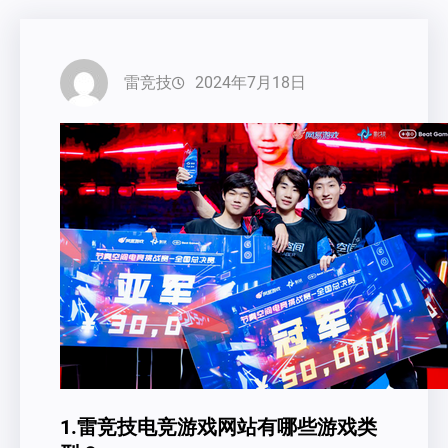
雷竞技
2024年7月18日
1.雷竞技电竞游戏网站有哪些游戏类