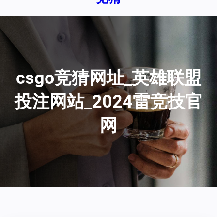
csgo竞猜网址_英雄联盟
投注网站_2024雷竞技官
网