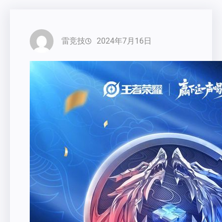
雷竞技
2024年7月16日