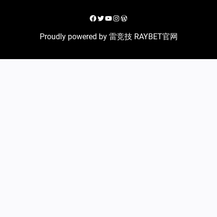
Facebook
Twitter
YouTube
Instagram
WordPress
Proudly powered by 雷竞技 RAYBET官网