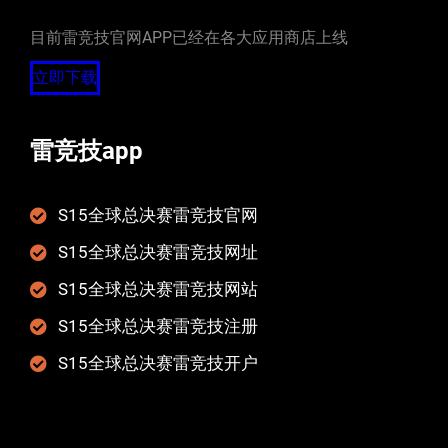
目前雷竞技官网APP已经在各大应用商店上线
立即下载
雷竞技app
S15全球总决赛雷竞技官网
S15全球总决赛雷竞技网址
S15全球总决赛雷竞技网站
S15全球总决赛雷竞技注册
S15全球总决赛雷竞技开户