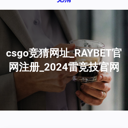
csgo竞猜网址_RAYBET官
网注册_2024雷竞技官网