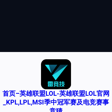
首页–英雄联盟LOL-英雄联盟LOL官网
_KPL,LPL,MSI季中冠军赛及电竞赛事
竞猜