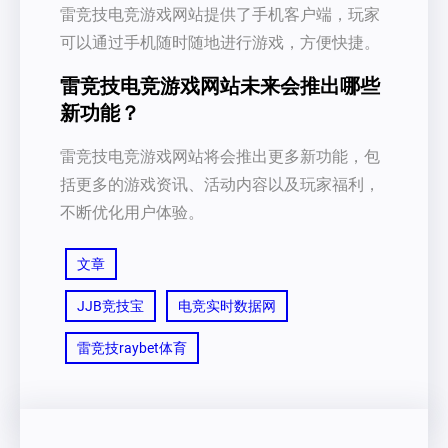
雷竞技电竞游戏网站提供了手机客户端，玩家
可以通过手机随时随地进行游戏，方便快捷。
雷竞技电竞游戏网站未来会推出哪些
新功能？
雷竞技电竞游戏网站将会推出更多新功能，包
括更多的游戏资讯、活动内容以及玩家福利，
不断优化用户体验。
文章
JJB竞技宝
电竞实时数据网
雷竞技raybet体育