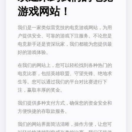
游戏网站！
我们是一家类似雷竞技的电竞游戏网站，为用
户提供安全、可靠的游戏下注服务。不论您是
电竞新手还是资深玩家，我们都能为您提供最
好的游戏体验。
在我们的网站上，您可以轻松找到各种热门的
电竞比赛，包括英雄联盟、守望先锋、绝地求
生等。您可以通过我们的平台对比赛进行下
注，赢取丰厚的奖金。
我们提供多种支付方式，确保您的资金安全和
方便快捷的存取款服务。
我们的网站界面简洁清晰，操作方便，让您可