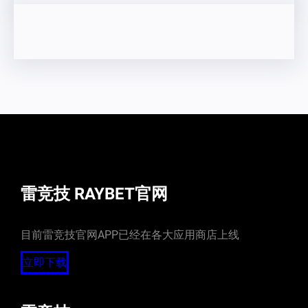
雷竞技 RAYBET官网
目前雷竞技官网APP已经在各大应用商店上线
立即下载