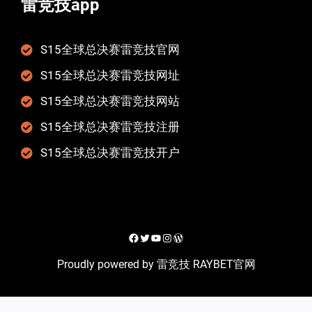
雷竞技app
S15全球总决赛雷竞技官网
S15全球总决赛雷竞技网址
S15全球总决赛雷竞技网站
S15全球总决赛雷竞技注册
S15全球总决赛雷竞技开户
Facebook
Twitter
YouTube
Instagram
WordPress
Proudly powered by 雷竞技 RAYBET官网