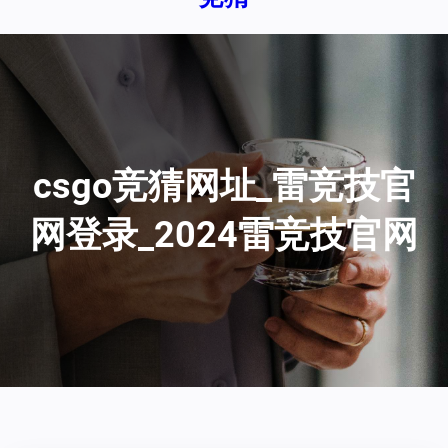
csgo竞猜网址_雷竞技官
网登录_2024雷竞技官网