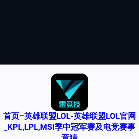
首页–英雄联盟LOL-英雄联盟LOL官网
_KPL,LPL,MSI季中冠军赛及电竞赛事
竞猜