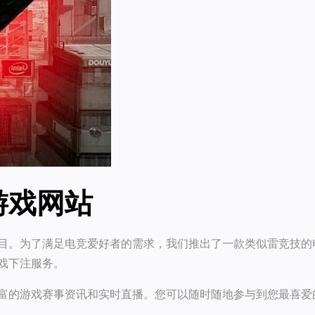
游戏网站
目。为了满足电竞爱好者的需求，我们推出了一款类似雷竞技的
戏下注服务。
富的游戏赛事资讯和实时直播。您可以随时随地参与到您最喜爱