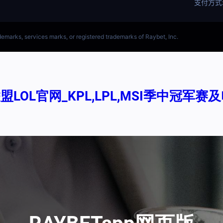
盟LOL官网_KPL,LPL,MSI季中冠军