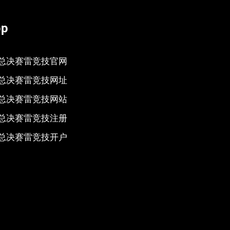
p
球总决赛雷竞技官网
球总决赛雷竞技网址
球总决赛雷竞技网站
球总决赛雷竞技注册
球总决赛雷竞技开户