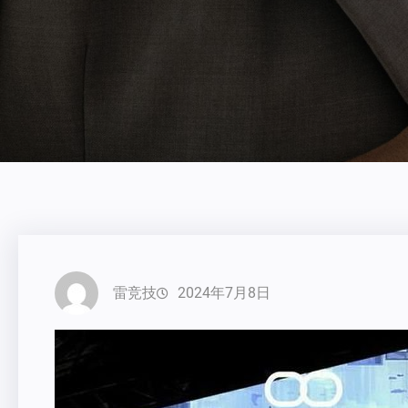
雷竞技
2024年7月8日