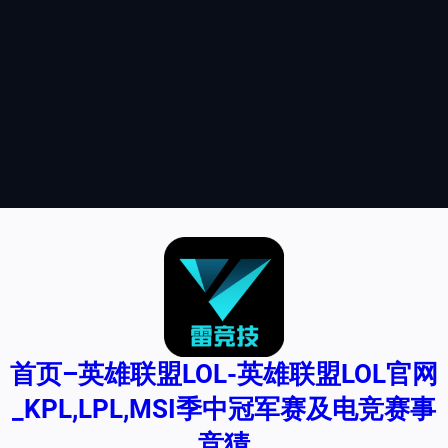
首页–英雄联盟LOL-英雄联盟LOL官网
_KPL,LPL,MSI季中冠军赛及电竞赛事
竞猜