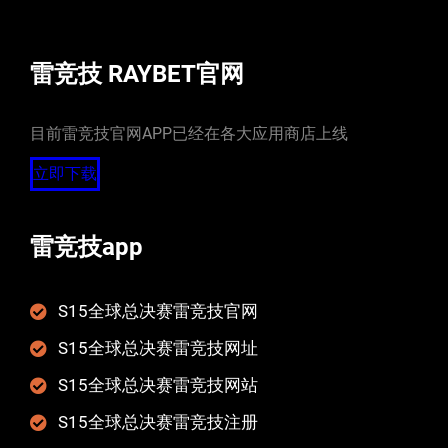
雷竞技 RAYBET官网
目前雷竞技官网APP已经在各大应用商店上线
立即下载
雷竞技app
S15全球总决赛雷竞技官网
S15全球总决赛雷竞技网址
S15全球总决赛雷竞技网站
S15全球总决赛雷竞技注册