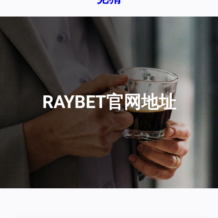
RAYBET官网地址