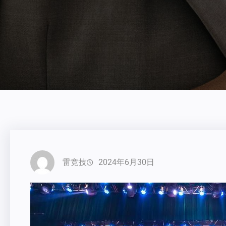
雷竞技
2024年6月30日