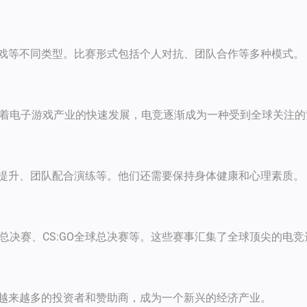
戏等不同类型。比赛形式包括个人对抗、团队合作等多种模式。
随着电子游戏产业的快速发展，电竞逐渐成为一种受到全球关注的
提升、团队配合演练等。他们还需要保持身体健康和心理素质。
总决赛、CS:GO全球总决赛等。这些赛事汇集了全球顶尖的电竞
越来越多的投资者和赞助商，成为一个新兴的经济产业。