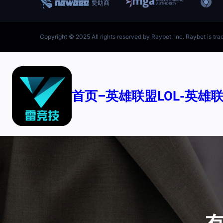
跳
至
内
首页–英雄联盟LOL-英雄联
容