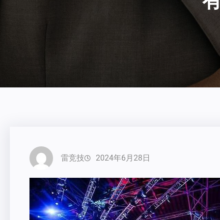
雷竞技
2024年6月28日