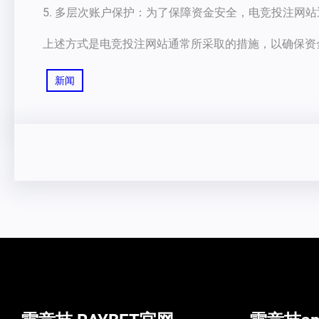
5. 多层次账户保护：为了保障资金安全，电竞投注网
上述方式是电竞投注网站通常所采取的措施，以确保资
新闻