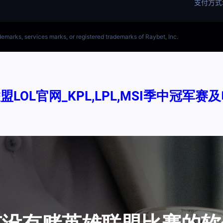
盟LOL官网_KPL,LPL,MSI季中冠军