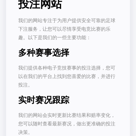
投注网站
我们的网站专注于为用户提供安全可靠的足球
下注服务，让您可以尽情享受电竞比赛的乐
趣。以下是我们的一些主要功能：
多种赛事选择
我们提供各种电子竞技赛事的投注选择，您可
以在我们的平台上找到您喜爱的比赛，并进行
投注。
实时赛况跟踪
我们的网站会实时更新比赛结果和赔率变化，
您可以随时查看最新赛况，做出更准确的投注
决策。